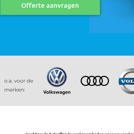
Offerte aanvragen
o.a. voor de
merken: