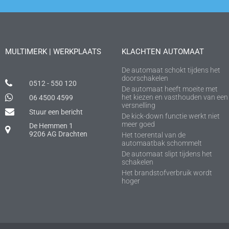
MULTIMERK | WERKPLAATS
KLACHTEN AUTOMAAT
De automaat schokt tijdens het
doorschakelen
0512 - 550 120
De automaat heeft moeite met
het kiezen en vasthouden van een
06 4500 4599
versnelling
Stuur een bericht
De kick-down functie werkt niet
meer goed
De Hemmen 1
9206 AG Drachten
Het toerental van de
automaatbak schommelt
De automaat slipt tijdens het
schakelen
Het brandstofverbruik wordt
hoger